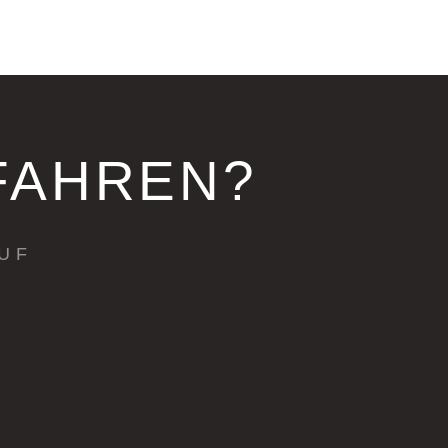
FAHREN?
UF